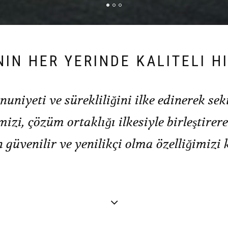
IN HER YERINDE KALITELI HI
niyeti ve sürekliliğini ilke edinerek sekt
mizi, çözüm ortaklığı ilkesiyle birleştire
güvenilir ve yenilikçi olma özelliğimizi