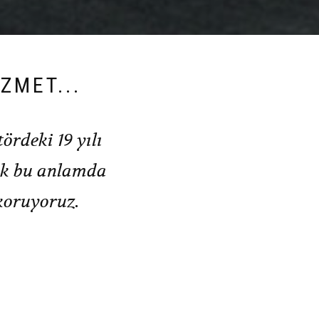
ZMET...
ördeki 19 yılı
rek bu anlamda
 koruyoruz.