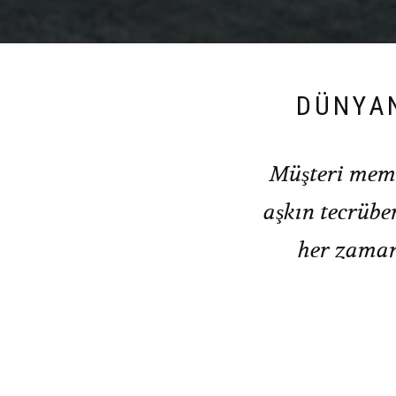
DÜNYAN
Müşteri memnu
aşkın tecrübe
her zaman 