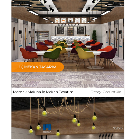
İÇ MEKAN TASARIM
Memak Makina İç Mekan Tasarımı
Detay Görüntüle