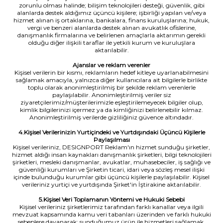
zorunlu olması halinde; bilişim teknolojileri desteği, güvenlik, gibi
alanlarda destek aldığımız üçüncü kişilere; işbirliği yapılan ve/veya
hizmet alınan iş ortaklarına, bankalara, finans kuruluşlarına; hukuk,
vergi ve benzeri alanlarda destek alınan avukatlık ofislerine,
danışmanlık firmalarına ve belirlenen amaçlarla aktarımın gerekli
olduğu diğer ilişkili taraflar ile yetkili kurum ve kuruluşlara
aktarılabilir.
Ajanslar ve reklam verenler
Kişisel verilerin bir kısmı, reklamların hedef kitleye uyarlanabilmesini
sağlamak amacıyla, yalnızca diğer kullanıcılara ait bilgilerle birlikte
toplu olarak anonimleştirilmiş bir şekilde reklam verenlerle
paylaşılabilir. Anonimleştirilmiş veriler siz
ziyaretçilerimiz/müşterilerimizle eşleştirilemeyecek bilgiler olup,
kimlik bilgilerinizi içermez ya da kimliğinizi belirlenebilir kılmaz.
Anonimleştirilmiş verilerde gizliliğiniz güvence altındadır.
4.Kişisel Verilerinizin Yurtiçindeki ve Yurtdışındaki Üçüncü Kişilerle
Paylaşılması
Kişisel verileriniz, DESIGNPORT Reklam'ın hizmet sunduğu şirketler,
hizmet aldığı insan kaynakları danışmanlık şirketleri, bilgi teknolojileri
şirketleri, mesleki danışmanlar, avukatlar, muhasebeciler, iş sağlığı ve
güvenliği kurumları ve Şirketin ticari, idari veya sözleş mesel ilişki
içinde bulunduğu kurumlar gibi üçüncü kişilerle paylaşılabilir. Kişisel
verileriniz yurtiçi ve yurtdışında Şirket'in İştirakine aktarılabilir.
5.Kişisel Veri Toplamanın Yöntemi ve Hukuki Sebebi
Kişisel verileriniz şirketlerimiz tarafından farklı kanallar veya ilgili
mevzuat kapsamında kamu veri tabanları üzerinden ve farklı hukuki
sebeplere dayanarak; sunduğumuz ürün ile hizmetleri sağlamak,