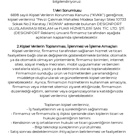
bilgilendiriyoruz.
1.Veri Sorumlusu
6698 sayılı Kişisel Verilerin Korunması Kanunu (“KVKK”) gereğince,
kişisel verileriniz "Fevzi Çakmak Mahallesi Modesa Sanayi Sitesi 10733
Sokak No:2 Karatay / KONYA" adresinde bulunan DESIGNPORT
ULUSLARARASI REKLAM ve FUAR HİZMETLERİ SAN. TİC. LTD. ŞTİ.
(DESIGNPORT Reklam) ünvanlı firmamız tarafından aşağıda
açıklanan kapsamda işlenebilecektir.
2.Kişisel Verilerin Toplanması, İşlenmesi ve İşleme Amaçları
Kişisel verileriniz, firmamız tarafından sağlanan hizmet ve ticari
faaliyetlere bağlı olarak değişkenlik gösterebilmekle birlikte; otomatik
ya da otomatik olmayan yöntemlerle, firmamız birimleri, internet
sitesi, sosyal medya mecraları, mobil uygulamalar ve benzeri
vasıtalarla sözlü, yazılı ya da elektronik olarak toplanabilecektir.
Firmamızın sunduğu ürün ve hizmetlerden yararlandığınız
müddetçe oluşturularak ve güncellenerek kişisel verileriniz
işlenebilecektir. Ayrıca, firmamızın hizmetlerini kullanmak amacıyla,
firmamızı veya internet sitemizi ziyaret ettiğinizde, firmamızın
düzenlediği eğitim, seminer veya organizasyonlara katıldığınızda
kişisel verileriniz işlenebilecektir.
Toplanan kişisel verileriniz,
• İş faaliyetlerinin ve iş sürekliliğinin sağlanması
• Firmamız ve firmamızla iş ilişkisi içerisinde olan kişilerin ticari ve
hukuki güvenliğinin temini.
• Kendisinin ve iş ortaklarının hukuki ve ticari güvenliğinin temini.
• Bilgi teknoloji süreçlerinin yürütülmesi.
• Satış sonrası desteklerimizin ihtiyaçların belirlenmesi ve faaliyetlerin