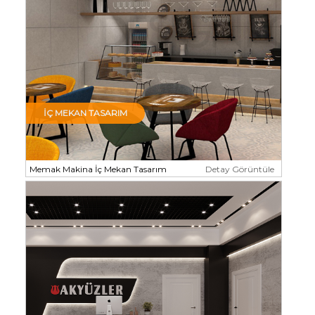
İÇ MEKAN TASARIM
Memak Makina İç Mekan Tasarım
Detay Görüntüle