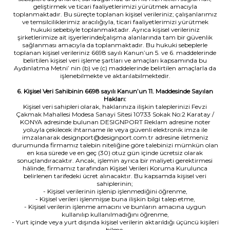
geliştirmek ve ticari faaliyetlerimizi yürütmek amacıyla
toplanmaktadır. Bu süreçte toplanan kişisel verileriniz; çalışanlarımız
ve temsilciliklerimiz aracılığıyla, ticari faaliyetlerimizi yürütmek
hukuki sebebiyle toplanmaktadır. Ayrıca kişisel verileriniz
şirketlerimize ait işyerlerinde/çalışma alanlarında tam bir güvenlik
sağlanması amacıyla da toplanmaktadır. Bu hukuki sebeplerle
toplanan kişisel verileriniz 6698 sayılı Kanun’un 5. ve 6. maddelerinde
belirtilen kişisel veri işleme şartları ve amaçları kapsamında bu
Aydınlatma Metni’ nin (b) ve (c) maddelerinde belirtilen amaçlarla da
işlenebilmekte ve aktarılabilmektedir.
6. Kişisel Veri Sahibinin 6698 sayılı Kanun’un 11. Maddesinde Sayılan
Hakları:
Kişisel veri sahipleri olarak, haklarınıza ilişkin taleplerinizi Fevzi
Çakmak Mahallesi Modesa Sanayi Sitesi 10733 Sokak No:2 Karatay /
KONYA adresinde bulunan DESIGNPORT Reklam adresine noter
yoluyla çekilecek ihtarname ile veya güvenli elektronik imza ile
imzalanarak designport@designport.com.tr adresine iletmeniz
durumunda firmamız talebin niteliğine göre talebinizi mümkün olan
en kısa sürede ve en geç (30) otuz gün içinde ücretsiz olarak
sonuçlandıracaktır. Ancak, işlemin ayrıca bir maliyeti gerektirmesi
hâlinde, firmamız tarafından Kişisel Verileri Koruma Kurulunca
belirlenen tarifedeki ücret alınacaktır. Bu kapsamda kişisel veri
sahiplerinin;
- Kişisel verilerinin işlenip işlenmediğini öğrenme,
- Kişisel verileri işlenmişse buna ilişkin bilgi talep etme,
- Kişisel verilerin işlenme amacını ve bunların amacına uygun
kullanılıp kullanılmadığını öğrenme,
- Yurt içinde veya yurt dışında kişisel verilerin aktarıldığı üçüncü kişileri
bilme,