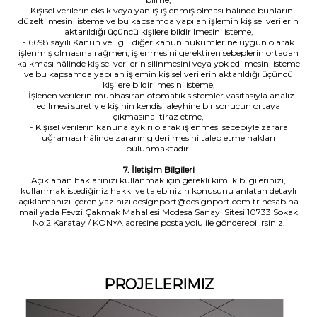
- Kişisel verilerin eksik veya yanlış işlenmiş olması hâlinde bunların
düzeltilmesini isteme ve bu kapsamda yapılan işlemin kişisel verilerin
aktarıldığı üçüncü kişilere bildirilmesini isteme,
- 6698 sayılı Kanun ve ilgili diğer kanun hükümlerine uygun olarak
işlenmiş olmasına rağmen, işlenmesini gerektiren sebeplerin ortadan
kalkması hâlinde kişisel verilerin silinmesini veya yok edilmesini isteme
ve bu kapsamda yapılan işlemin kişisel verilerin aktarıldığı üçüncü
kişilere bildirilmesini isteme,
- İşlenen verilerin münhasıran otomatik sistemler vasıtasıyla analiz
edilmesi suretiyle kişinin kendisi aleyhine bir sonucun ortaya
çıkmasına itiraz etme,
- Kişisel verilerin kanuna aykırı olarak işlenmesi sebebiyle zarara
uğraması hâlinde zararın giderilmesini talep etme hakları
bulunmaktadır.
7. İletişim Bilgileri
Açıklanan haklarınızı kullanmak için gerekli kimlik bilgilerinizi,
kullanmak istediğiniz hakkı ve talebinizin konusunu anlatan detaylı
açıklamanızı içeren yazınızı designport@designport.com.tr hesabına
mail yada Fevzi Çakmak Mahallesi Modesa Sanayi Sitesi 10733 Sokak
No:2 Karatay / KONYA adresine posta yolu ile gönderebilirsiniz.
PROJELERIMIZ