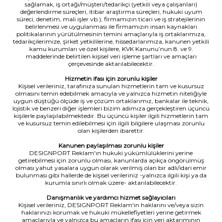
sağlamak, iş ortağı/müşteri/tedarikçi (yetkili veya çalışanları)
değerlendirme süreçleri, itibar araştırma süreçleri, hukuki uyum
süreci, denetim, mali işler vb.), firmamızın ticari ve iş stratejilerinin
belirlenmesi ve uygulanması ile firmamızın insan kaynakları
politikalarının yürütülmesinin temini amaçlarıyla iş ortaklarımıza,
tedarikçilerimize, şirket yetkililerine, hissedarlarımıza, kanunen yetkili
kamu kurumları ve özel kişilere, KVK Kanunu’nun 8. ve 9.
maddelerinde belirtilen kişisel veri işleme şartları ve amaçları
çerçevesinde aktarılabilecektir.
Hizmetin ifası için zorunlu kişiler
Kişisel verileriniz, tarafınıza sunulan hizmetlerin tam ve kusursuz
olmasını temin edebilmek amacıyla ve yalnızca hizmetin niteliğiyle
uygun düştüğü ölçüde iş ve çözüm ortaklarımız, bankalar ile teknik,
lojistik ve benzeri diğer işlemleri bizim adımıza gerçekleştiren üçüncü
kişilerle paylaşılabilmektedir. Bu üçüncü kişiler ilgili hizmetlerin tam
ve kusursuz temin edilebilmesi için ilgili bilgilere ulaşması zorunlu
olan kişilerden ibarettir.
Kanunen paylaşılması zorunlu kişiler
DESIGNPORT Reklam'ın hukuki yükümlülüklerini yerine
getirebilmesi için zorunlu olması, kanunlarda açıkça öngörülmüş
olması yahut yasalara uygun olarak verilmiş olan bir adli/idari emir
bulunması gibi hallerde de kişisel verileriniz -yalnızca ilgili kişi ya da
kurumla sınırlı olmak üzere- aktarılabilecektir.
Danışmanlık ve yardımcı hizmet sağlayıcıları
Kişisel verileriniz, DESIGNPORT Reklam'ın haklarını ve/veya sizin
haklarınızı korumak ve hukuki mükellefiyetleri yerine getirmek
amaçlarıyla ve yalnızca bu amaçların ifası için veri aktarımının