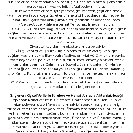
iş birimlerimiz tarafından yapılması için Ticari satın alma işlemlerinin
gerçekleştirilmesi ve lojistik faaliyetlerinin icrası
• Ürün ve hizmetlerimizi iyileştirmek, geliştirmek, çeşitlendirmek
• Kampanya fayda koşul ücretlendirme gibi hususlarda hizmet verilen
ticari ilişki içerisinde olduğumuz müşterilerin haberdar edilmesi
• Gerçek/tüzel kişilere alternatifler sunabilmek amacıyla,
DESIGNPORT Reklam bağlı şirketler arasında iletişimin ve iş birliğinin
sağlanması, koordinasyonun temini, ortak iş alanlarının yürütülmesi
reklam ve pazarlama faaliyetinin sürdürülmesi, müşteri takibininin
sağlanması
• Ziyaretçi kayıtlarının oluşturulması ve takibi
• İş güvenliği ve iş sürekliliğinin temini ve fiziksel güvenliğin
sağlanması amacıyla Bankacılık faaliyetlerimizi yürütmek amacıyla,
İnsan kaynakları politikalarının sürdürülmesi amacıyla Mevzuattaki
kanunlar uyarınca Çalışma ve Sosyal güvenlik bakanlığı Maliye
Bakanlığı Adli makamlar Maliye Bakanlığı Gümrük Ticaret Bakanlığı
gibi Kamu Kuruluşlarına yükümlülüklerimizi yerine getirmek amacı
ile kişisel verileriniz işlenebilecektir.
KVK Kanunu’nun 5. ve 6. maddelerinde belirtilen kişisel veri işleme
şartları ve amaçları dahilinde işlenecektir.
3.İşlenen Kişisel Verilerin Kimlere ve Hangi Amaçla Aktarılabileceği
Toplanan kişisel verileriniz; firmamız tarafından sunulan ürün ve
hizmetlerden sizleri faydalandırmak için gerekli çalışmaların iş
birimlerimiz tarafından yapılması, firmamız tarafından sunulan ürün
ve hizmetlerin sizlerin beğeni, kullanım alışkanlıkları ve ihtiyaçlarına
göre özelleştirilerek sizlere önerilmesi, firmamızın ve Şirketlerimizle iş
ilişkisi içerisinde olan 3. kişilerin hukuki ve ticari güvenliğinin temini
(Firmamız tarafından yürütülen iletişime yönelik idari operasyonlar,
Şirketlere ait lokasyonların fiziksel güvenliğini ve denetimini