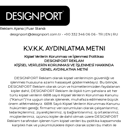
Reklam Ajansı | Fuar Standı
designport@designport.com.tr
•
+90 332 346 06 06
•
TR
|
EN
|
RU
K.V.K.K. AYDINLATMA METNI
Kişisel Verilerin Korunması ve İşlenmesi Politikası
DESIGNPORT REKLAM
KİŞİSEL VERİLERİN KORUNMASI VE İŞLENMESİ HAKKINDA
GENEL AYDINLATMA METNİ
DESIGNPORT Reklam olarak kişisel verilerinizin güvenliği ve
işlenmesi hususuna azami hassasiyet göstermekteyiz. Bu bilinçle,
DESIGNPORT Reklam olarak ürün ve hizmetlerimizden faydalanan
kişiler dahil, DESIGNPORT Reklam ile ilişkili tüm şahıslara ait her
türlü kişisel verilerin 6698 sayılı Kişisel Verilerin Korunması Kanunu
("Kanun")'na uygun olarak işlenerek, muhafaza edilmesine büyük
önem atfetmekteyiz. 6698 Sayılı Kişisel Verilerin Korunması Kanunu
hükümleri gereği; firmamız veri sorumluları olarak çalışanlarımız,
tedarikçilerimiz, ziyaretçilerimiz, iş bağlantılarımız, iş ortaklarımız,
müşterilerimiz, üçüncü kişiler de dahil olmak üzere DESIGNPORT
Reklam tarafından işlenen tüm kişisel verileri bu politika kapsamında
karşılıklı hak ve yükümlülüklere ilişkin olarak sizleri bu metin ile