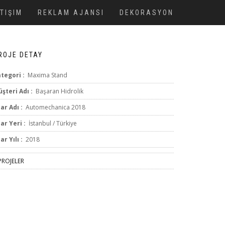
ETIŞIM
REKLAM AJANSI
DEKORASYON
ROJE DETAY
tegori :
Maxima Stand
şteri Adı :
Başaran Hidrolik
ar Adı :
Automechanica 2018
ar Yeri :
İstanbul / Türkiye
ar Yılı :
2018
ROJELER