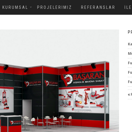
KURUMSAL
PROJELERIMIZ
REFERANSLAR
İL
P
Ka
Mü
Fu
Fu
Fu
P