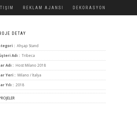
ETIŞIM
REKLAM AJANSI
DEKORASYON
ROJE DETAY
tegori :
Ahşap Stand
şteri Adı :
Tribeca
ar Adı :
Host Milano 2018
ar Yeri :
Milano / İtalya
ar Yılı :
2018
ROJELER