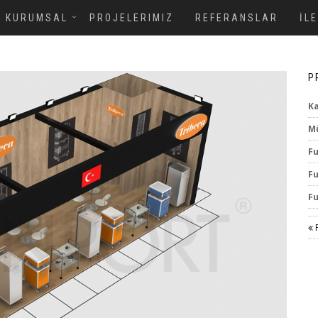
KURUMSAL
PROJELERIMIZ
REFERANSLAR
İL
P
Ka
Mü
Fu
Fu
Fu
P